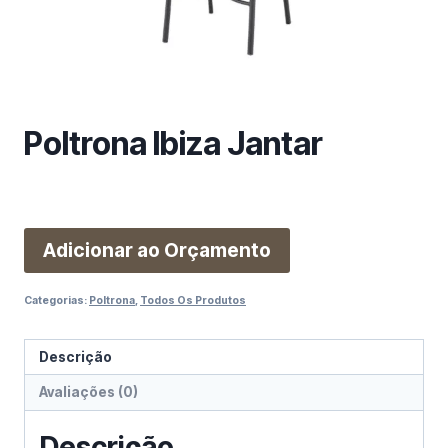
m
a
c
a
t
e
Poltrona Ibiza Jantar
g
o
r
i
Adicionar ao Orçamento
a
Categorias:
Poltrona
,
Todos Os Produtos
Descrição
Avaliações (0)
Descrição