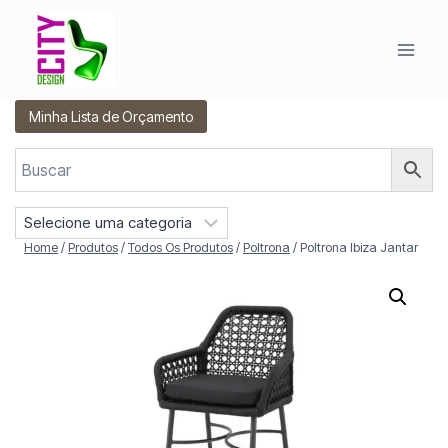
Pular
para
o
Conteúdo
Minha Lista de Orçamento
S
e
Home
/
Produtos
/
Todos Os Produtos
/
Poltrona
/
Poltrona Ibiza Jantar
l
e
c
i
o
n
e
u