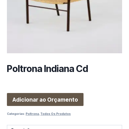
m
a
c
a
t
e
g
o
r
i
Poltrona Indiana Cd
a
Adicionar ao Orçamento
Categorias:
Poltrona
,
Todos Os Produtos