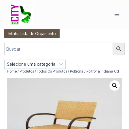
Pular
para
o
Conteúdo
Minha Lista de Orçamento
S
e
Home
/
Produtos
/
Todos Os Produtos
/
Poltrona
/
Poltrona Indiana Cd
l
e
c
i
o
n
e
u