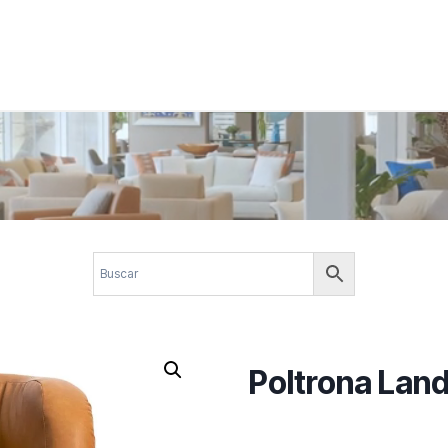
 corporativos com elegância, funcionalidade e personalidade. Expl
design.
Poltrona Lan