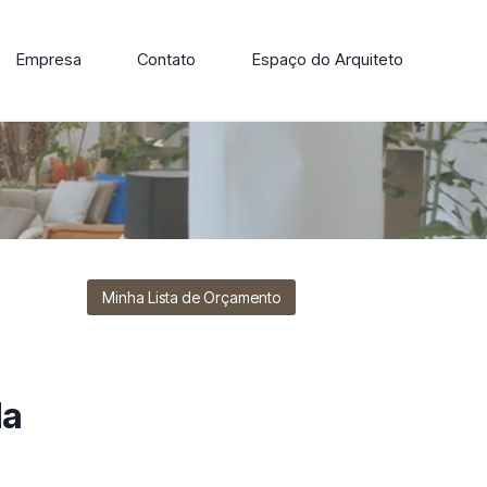
Empresa
Contato
Espaço do Arquiteto
ore nossa linha de cadeiras, poltronas, sofás e mesas de
Minha Lista de Orçamento
da