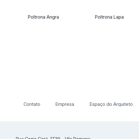
Poltrona Angra
Poltrona Lapa
Contato
Empresa
Espaço do Arquiteto
Rua Cerro Corá, 1739 - Vila Romana