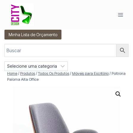
Pular
para
o
Conteúdo
Minha Lista de Orçamento
S
e
Home
/
Produtos
/
Todos Os Produtos
/
Móveis para Escritório
/
Poltrona
l
Paloma Alta Office
e
c
i
o
n
e
u