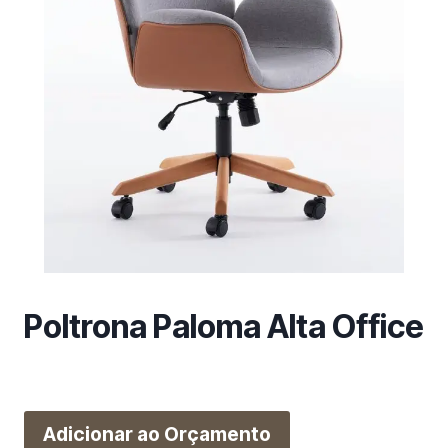
m
a
c
a
t
e
g
o
r
i
a
Poltrona Paloma Alta Office
Adicionar ao Orçamento