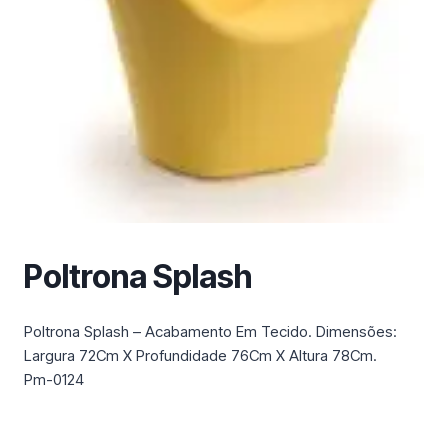
m
a
c
a
t
e
g
o
r
i
a
Poltrona Splash
Poltrona Splash – Acabamento Em Tecido. Dimensões:
Largura 72Cm X Profundidade 76Cm X Altura 78Cm.
Pm-0124