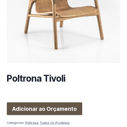
m
a
c
a
t
e
g
o
r
i
a
Poltrona Tivoli
Adicionar ao Orçamento
Categorias:
Poltrona
,
Todos Os Produtos