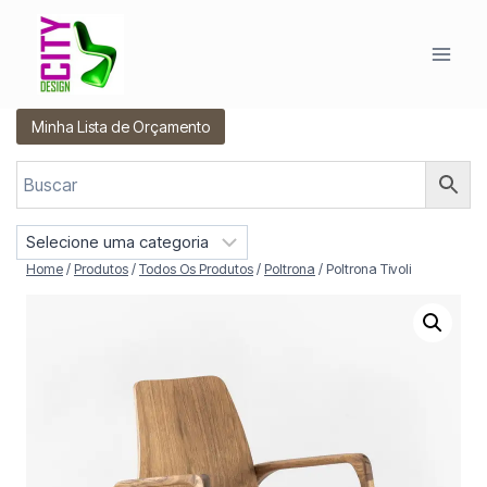
Pular
para
o
Conteúdo
Minha Lista de Orçamento
S
e
Home
/
Produtos
/
Todos Os Produtos
/
Poltrona
/
Poltrona Tivoli
l
e
c
i
o
n
e
u