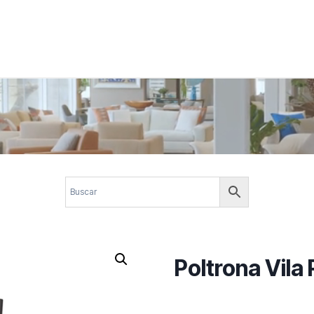
 corporativos com elegância, funcionalidade e personalidade. Expl
design.
Poltrona Vila 