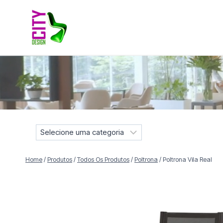
Pular
para
o
Conteúdo
Móveis selecionados para compor projetos residenciais e
S
e
l
Home
/
Produtos
/
Todos Os Produtos
/
Poltrona
/
Poltrona Vila Real
e
c
i
o
n