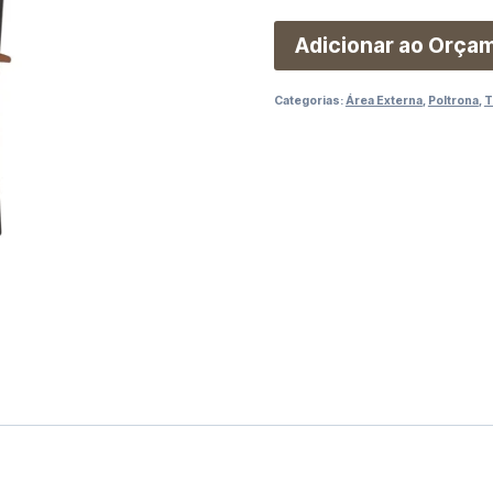
Adicionar ao Orça
Categorias:
Área Externa
,
Poltrona
,
T