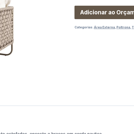
Adicionar ao Orça
Categorias:
Área Externa
,
Poltrona
,
T
to estofados, encosto e braços em corda nautica.