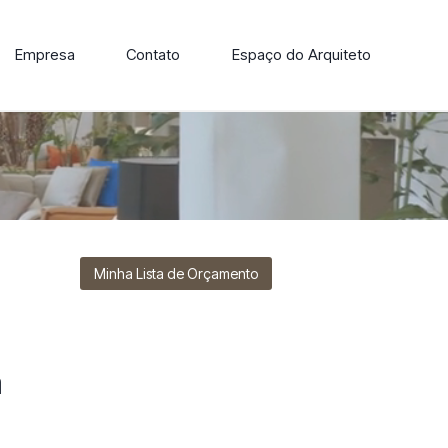
Empresa
Contato
Espaço do Arquiteto
ore nossa linha de cadeiras, poltronas, sofás e mesas de
Minha Lista de Orçamento
a