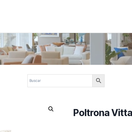
 corporativos com elegância, funcionalidade e personalidade. Expl
design.
Poltrona Vitt