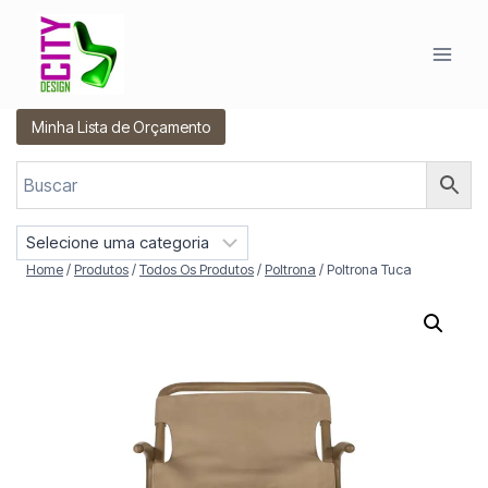
Pular
para
o
Conteúdo
Minha Lista de Orçamento
S
e
Home
/
Produtos
/
Todos Os Produtos
/
Poltrona
/
Poltrona Tuca
l
e
c
i
o
n
e
u