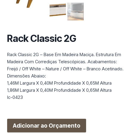
m
a
c
a
t
Rack Classic 2G
e
g
o
Rack Classic 2G – Base Em Madeira Maciça. Estrutura Em
r
Madeira Com Corrediças Telescópicas. Acabamentos:
i
Freijó / Off White – Nature / Off White – Branco Acetinado.
a
Dimensões Abaixo:
1,46M Largura X 0,40M Profundidade X 0,65M Altura
1,86M Largura X 0,40M Profundidade X 0,65M Altura
Ic-0423
Adicionar ao Orçamento