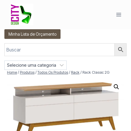
Pular
para
o
Conteúdo
Minha Lista de Orçamento
S
e
Home
/
Produtos
/
Todos Os Produtos
/
Rack
/
Rack Classic 2G
l
e
c
i
o
n
e
u