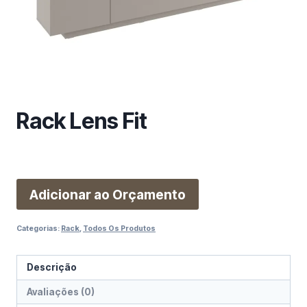
m
a
c
a
t
e
g
Rack Lens Fit
o
r
i
a
Adicionar ao Orçamento
Categorias:
Rack
,
Todos Os Produtos
Descrição
Avaliações (0)