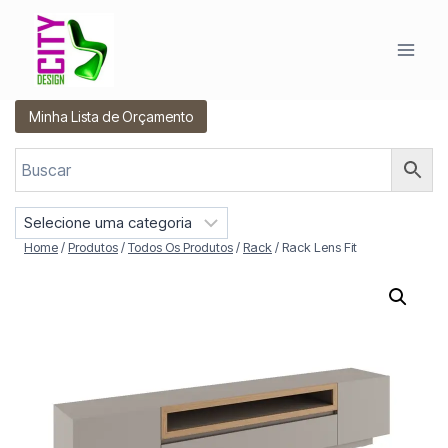
Pular
para
o
Conteúdo
Minha Lista de Orçamento
S
e
Home
/
Produtos
/
Todos Os Produtos
/
Rack
/
Rack Lens Fit
l
e
c
i
o
n
e
u