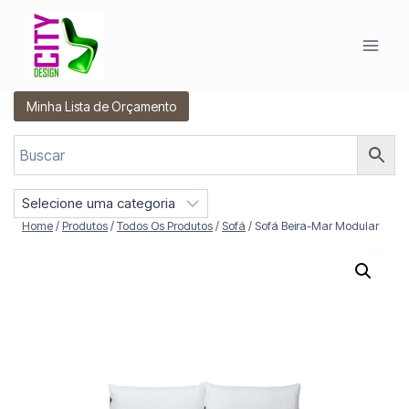
Pular
para
o
Conteúdo
Minha Lista de Orçamento
S
e
Home
/
Produtos
/
Todos Os Produtos
/
Sofá
/
Sofá Beira-Mar Modular
l
e
c
i
o
n
e
u