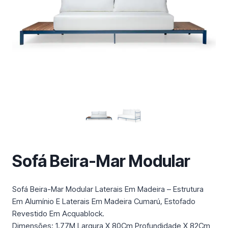
m
a
c
a
t
e
g
o
r
i
a
Sofá Beira-Mar Modular
Sofá Beira-Mar Modular Laterais Em Madeira – Estrutura
Em Alumínio E Laterais Em Madeira Cumarú, Estofado
Revestido Em Acquablock.
Dimensões: 1,77M Largura X 80Cm Profundidade X 82Cm