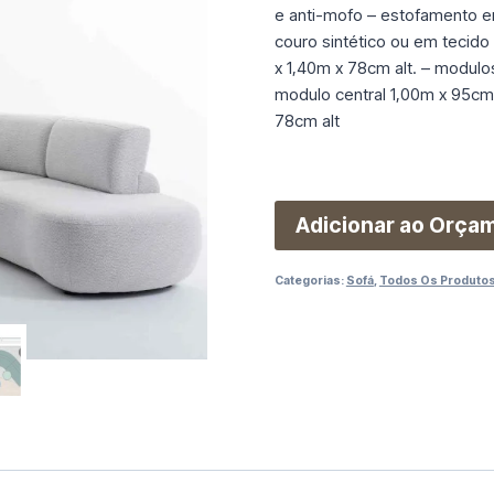
e anti-mofo – estofamento e
couro sintético ou em tecid
x 1,40m x 78cm alt. – modulo
modulo central 1,00m x 95cm p
78cm alt
Adicionar ao Orça
Categorias:
Sofá
,
Todos Os Produto