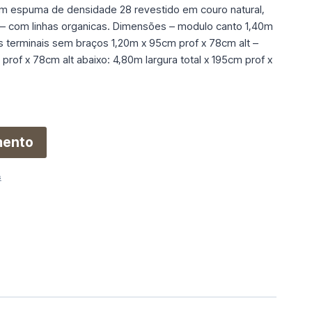
m espuma de densidade 28 revestido em couro natural,
o – com linhas organicas. Dimensões – modulo canto 1,40m
s terminais sem braços 1,20m x 95cm prof x 78cm alt –
rof x 78cm alt abaixo: 4,80m largura total x 195cm prof x
mento
s