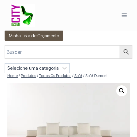
Pular
para
o
Conteúdo
Minha Lista de Orçamento
S
e
Home
/
Produtos
/
Todos Os Produtos
/
Sofá
/
Sofá Dumont
l
e
c
i
o
n
e
u