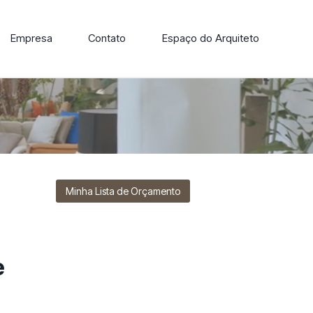
Empresa
Contato
Espaço do Arquiteto
ore nossa linha de cadeiras, poltronas, sofás e mesas de
Minha Lista de Orçamento
e