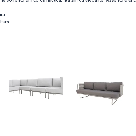
ura
ltura