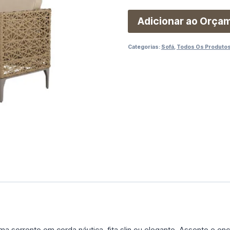
Adicionar ao Orça
Categorias:
Sofá
,
Todos Os Produto
a sorrento em corda náutica, fita slin ou elegante. Assento e en