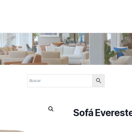
 corporativos com elegância, funcionalidade e personalidade. Expl
design.
Sofá Everest