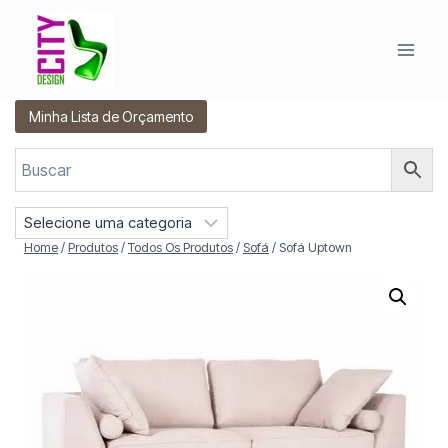
Pular
para
o
Conteúdo
Minha Lista de Orçamento
S
e
Home
/
Produtos
/
Todos Os Produtos
/
Sofá
/
Sofá Uptown
l
e
c
i
o
n
e
u