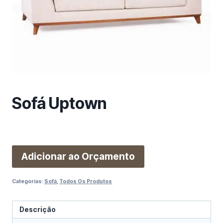
m
a
c
a
t
e
g
o
Sofá Uptown
r
i
a
Adicionar ao Orçamento
Categorias:
Sofá
,
Todos Os Produtos
Descrição