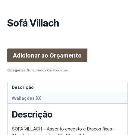
m
a
c
Sofá Villach
a
t
e
g
o
Adicionar ao Orçamento
r
i
Categorias:
Sofá
,
Todos Os Produtos
a
Descrição
Avaliações (0)
Descrição
SOFÁ VILLACH – Assento encosto e Braços fixos –