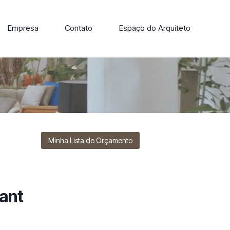
Empresa
Contato
Espaço do Arquiteto
ore nossa linha de cadeiras, poltronas, sofás e mesas de
Minha Lista de Orçamento
ant