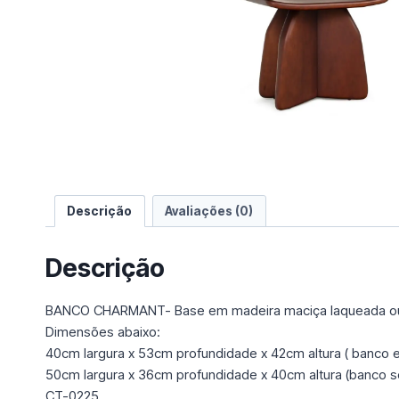
e
u
m
a
c
a
t
e
g
o
Descrição
Avaliações (0)
r
i
a
Descrição
BANCO CHARMANT- Base em madeira maciça laqueada ou 
Dimensões abaixo:
40cm largura x 53cm profundidade x 42cm altura ( banco 
50cm largura x 36cm profundidade x 40cm altura (banco 
CT-0225