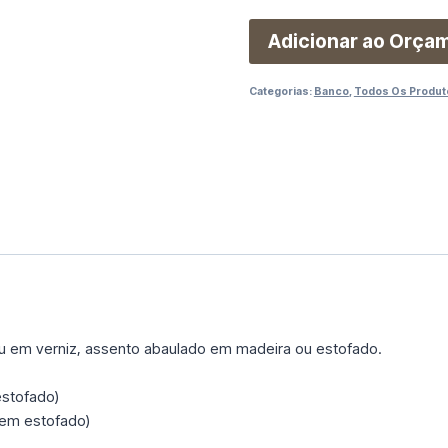
Adicionar ao Orça
Categorias:
Banco
,
Todos Os Produt
em verniz, assento abaulado em madeira ou estofado.
estofado)
sem estofado)