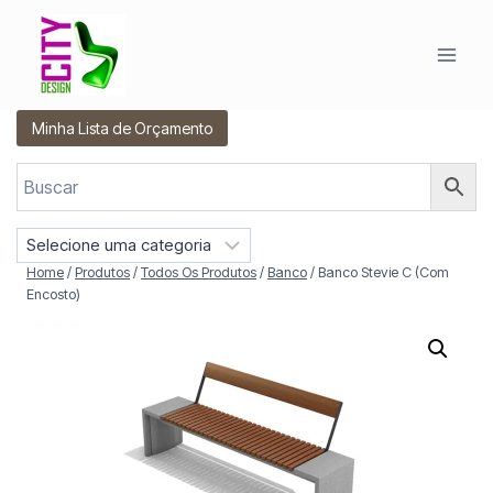
Pular
para
o
Conteúdo
Minha Lista de Orçamento
S
e
Home
/
Produtos
/
Todos Os Produtos
/
Banco
/
Banco Stevie C (Com
l
Encosto)
e
c
i
o
n
e
u