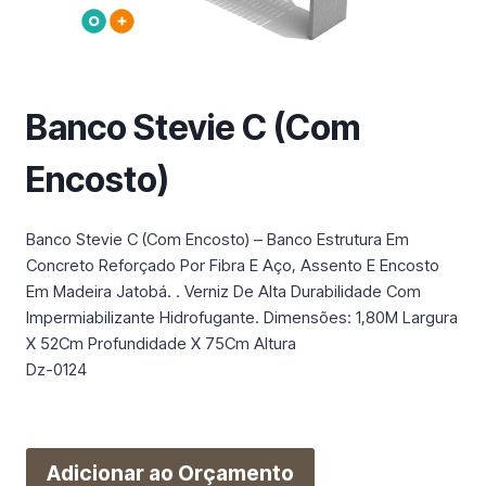
m
a
c
a
t
Banco Stevie C (Com
e
g
Encosto)
o
r
Banco Stevie C (Com Encosto) – Banco Estrutura Em
i
Concreto Reforçado Por Fibra E Aço, Assento E Encosto
a
Em Madeira Jatobá. . Verniz De Alta Durabilidade Com
Impermiabilizante Hidrofugante. Dimensões: 1,80M Largura
X 52Cm Profundidade X 75Cm Altura
Dz-0124
Adicionar ao Orçamento