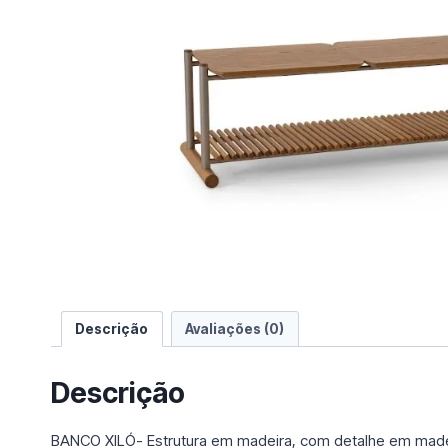
e
u
m
a
c
a
t
e
g
o
r
i
a
Descrição
Avaliações (0)
Descrição
BANCO XILÓ- Estrutura em madeira, com detalhe em madei