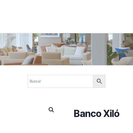
 corporativos com elegância, funcionalidade e personalidade. Expl
design.
Banco Xiló