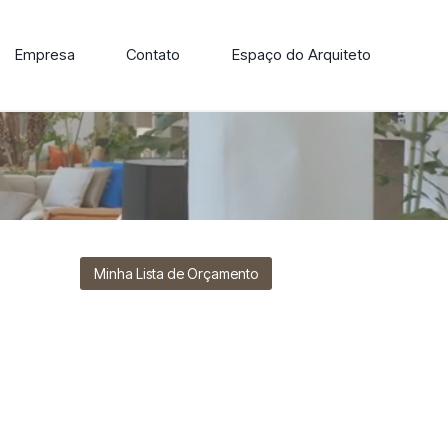
Empresa
Contato
Espaço do Arquiteto
ore nossa linha de cadeiras, poltronas, sofás e mesas de
Minha Lista de Orçamento