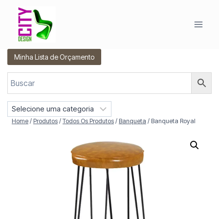
Pular
para
o
Conteúdo
Minha Lista de Orçamento
S
e
Home
/
Produtos
/
Todos Os Produtos
/
Banqueta
/
Banqueta Royal
l
e
c
i
o
n
e
u