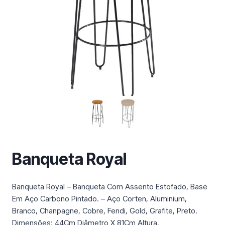
m
a
c
a
t
e
g
o
r
i
a
Banqueta Royal
Banqueta Royal – Banqueta Com Assento Estofado, Base
Em Aço Carbono Pintado. – Aço Corten, Aluminium,
Branco, Chanpagne, Cobre, Fendi, Gold, Grafite, Preto.
Dimensões: 44Cm Diâmetro X 81Cm Altura.