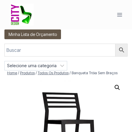
Pular
para
o
Conteúdo
Minha Lista de Orçamento
S
e
Home
/
Produtos
/
Todos Os Produtos
/
Banqueta Tróia Sem Braços
l
e
c
i
o
n
e
u