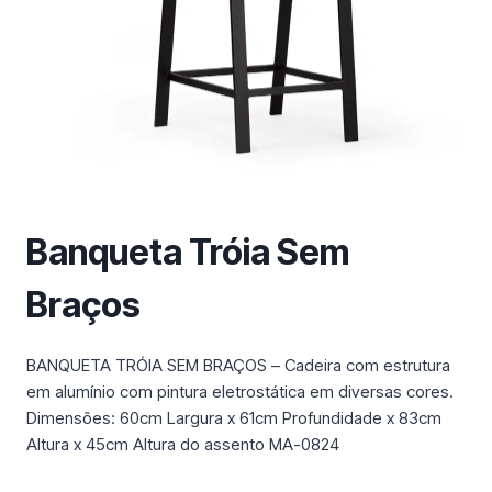
m
a
c
a
t
e
g
o
r
Banqueta Tróia Sem
i
a
Braços
BANQUETA TRÓIA SEM BRAÇOS – Cadeira com estrutura
em alumínio com pintura eletrostática em diversas cores.
Dimensões: 60cm Largura x 61cm Profundidade x 83cm
Altura x 45cm Altura do assento MA-0824