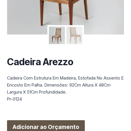
m
a
c
a
t
e
g
o
r
Cadeira Arezzo
i
a
Cadeira Com Estrutura Em Madeira, Estofada No Assento E
Encosto Em Palha. Dimensões: 92Cm Altura X 48Cm
Largura X 51Cm Profundidade.
Pr-0124
Adicionar ao Orçamento