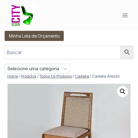
Pular
para
o
Conteúdo
Minha Lista de Orçamento
S
e
Home
/
Produtos
/
Todos Os Produtos
/
Cadeira
/
Cadeira Arezzo
l
e
c
i
o
n
e
u