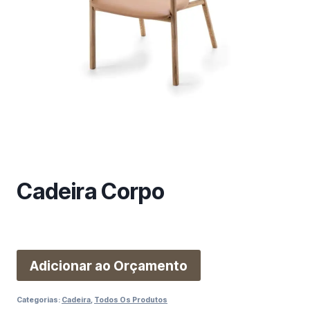
m
a
c
a
t
e
g
o
r
i
a
Cadeira Corpo
Adicionar ao Orçamento
Categorias:
Cadeira
,
Todos Os Produtos