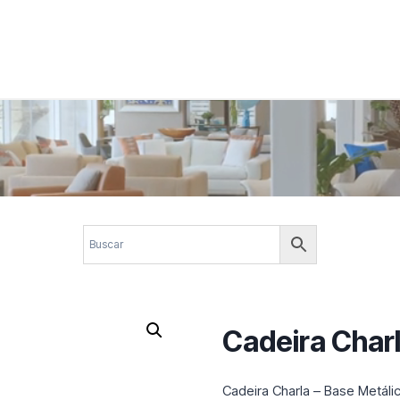
 corporativos com elegância, funcionalidade e personalidade. Expl
design.
Cadeira Char
Cadeira Charla – Base Metáli