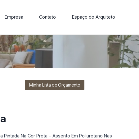
Empresa
Contato
Espaço do Arquiteto
ore nossa linha de cadeiras, poltronas, sofás e mesas de
Minha Lista de Orçamento
la
ca Pintada Na Cor Preta – Assento Em Poliuretano Nas