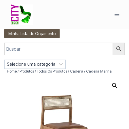
Pular
para
o
Conteúdo
Minha Lista de Orçamento
S
e
Home
/
Produtos
/
Todos Os Produtos
/
Cadeira
/
Cadeira Marina
l
e
c
i
o
n
e
u