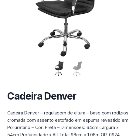
m
a
c
a
t
e
g
o
r
i
a
Cadeira Denver
Cadeira Denver – regulagem de altura – base com rodízios
cromada com assento estofado em espuma revestido em
Poliuretano – Cor: Preta – Dimensões: 64cm Largura x
54cm Profundidade x Alt Total 98cm a 1,08m OR-0924