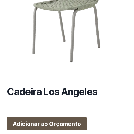
m
a
c
a
t
e
g
o
r
i
a
Cadeira Los Angeles
Adicionar ao Orçamento