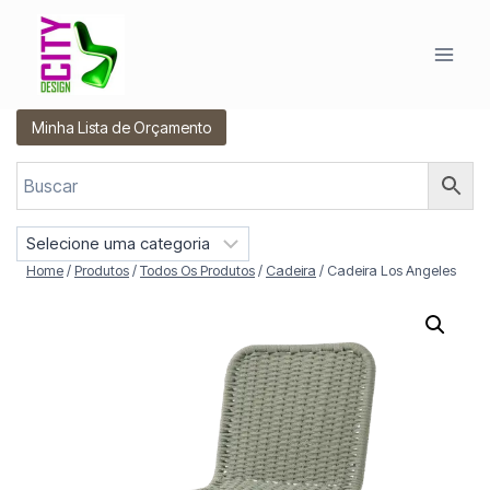
Pular
para
o
Conteúdo
Minha Lista de Orçamento
S
e
Home
/
Produtos
/
Todos Os Produtos
/
Cadeira
/
Cadeira Los Angeles
l
e
c
i
o
n
e
u