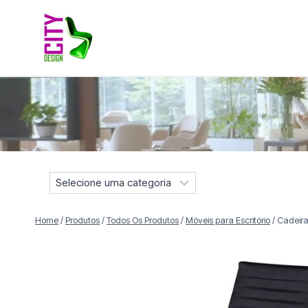
Pular
para
o
Conteúdo
Móveis selecionados para compor projetos residenciais e
S
e
l
Home
/
Produtos
/
Todos Os Produtos
/
Móveis para Escritório
/
Cadeira
e
c
i
o
n