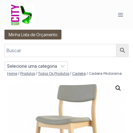
Pular
para
o
Conteúdo
Minha Lista de Orçamento
S
e
Home
/
Produtos
/
Todos Os Produtos
/
Cadeira
/
Cadeira Pindorama
l
e
c
i
o
n
e
u