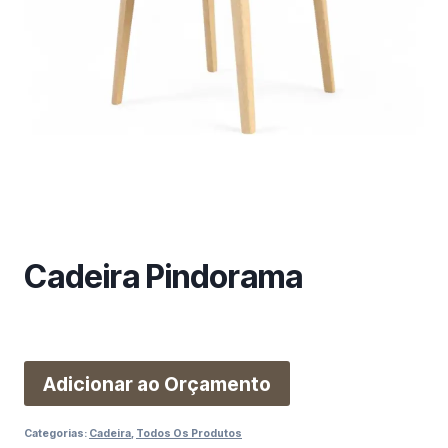
m
a
c
a
t
e
g
o
r
i
a
Cadeira Pindorama
Adicionar ao Orçamento
Categorias:
Cadeira
,
Todos Os Produtos