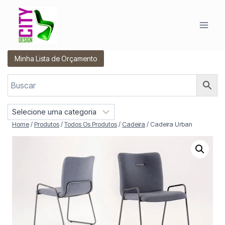
Pular
para
o
Conteúdo
Minha Lista de Orçamento
S
e
Home
/
Produtos
/
Todos Os Produtos
/
Cadeira
/
Cadeira Urban
l
e
c
i
o
n
e
u