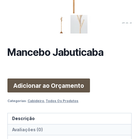
m
a
c
a
t
e
g
Mancebo Jabuticaba
o
r
i
a
Adicionar ao Orçamento
Categorias:
Cabideiro
,
Todos Os Produtos
Descrição
Avaliações (0)