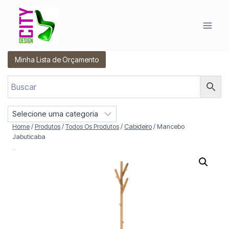
Pular
para
o
Conteúdo
Minha Lista de Orçamento
S
e
Home
/
Produtos
/
Todos Os Produtos
/
Cabideiro
/
Mancebo
l
Jabuticaba
e
c
i
o
n
e
u