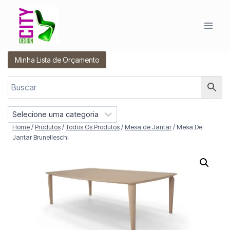
Pular
para
o
Conteúdo
Minha Lista de Orçamento
S
e
Home
/
Produtos
/
Todos Os Produtos
/
Mesa de Jantar
/
Mesa De
l
Jantar Brunelleschi
e
c
i
o
n
e
u