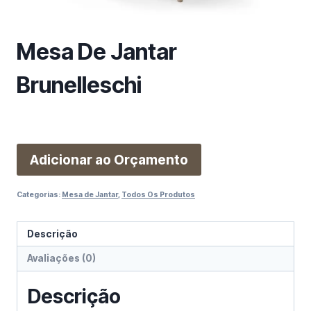
m
a
c
Mesa De Jantar
a
t
Brunelleschi
e
g
o
r
i
Adicionar ao Orçamento
a
Categorias:
Mesa de Jantar
,
Todos Os Produtos
Descrição
Avaliações (0)
Descrição