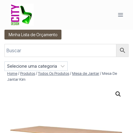
Pular
para
o
Conteúdo
Minha Lista de Orçamento
S
e
Home
/
Produtos
/
Todos Os Produtos
/
Mesa de Jantar
/
Mesa De
l
Jantar Kim
e
c
i
o
n
e
u