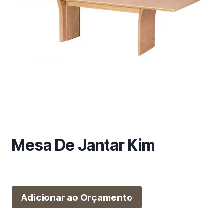
m
a
c
a
t
e
g
o
r
i
a
Mesa De Jantar Kim
Adicionar ao Orçamento