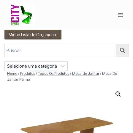
Pular
para
o
Conteúdo
Minha Lista de Orçamento
S
e
Home
/
Produtos
/
Todos Os Produtos
/
Mesa de Jantar
/
Mesa De
l
Jantar Palma
e
c
i
o
n
e
u