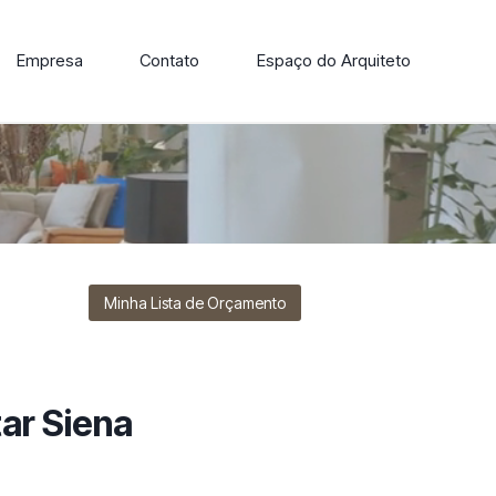
Empresa
Contato
Espaço do Arquiteto
ore nossa linha de cadeiras, poltronas, sofás e mesas de
Minha Lista de Orçamento
ar Siena