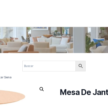
 corporativos com elegância, funcionalidade e personalidade. Expl
design.
ar Siena
Mesa De Jant