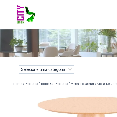
Pular
para
o
Conteúdo
Móveis selecionados para compor projetos residenciais e
S
e
l
Home
/
Produtos
/
Todos Os Produtos
/
Mesa de Jantar
/
Mesa De Jant
e
c
i
o
n