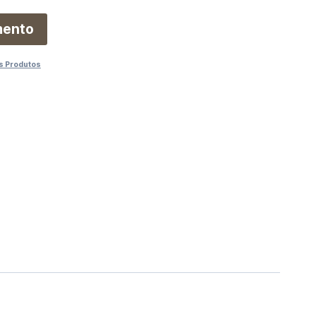
mento
s Produtos