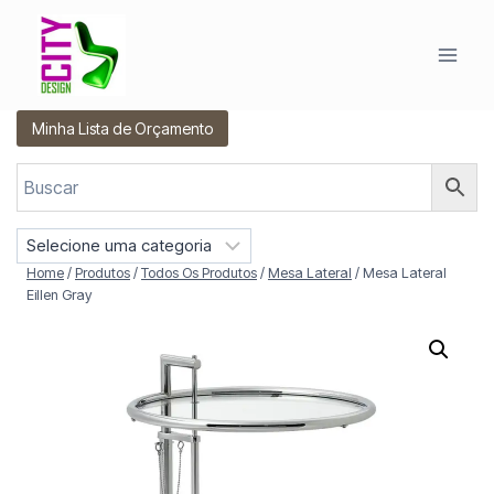
Pular
para
o
Conteúdo
Minha Lista de Orçamento
S
e
Home
/
Produtos
/
Todos Os Produtos
/
Mesa Lateral
/
Mesa Lateral
l
Eillen Gray
e
c
i
o
n
e
u