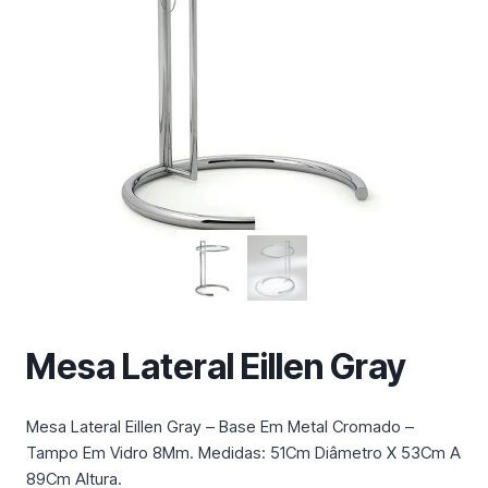
m
a
c
a
t
e
g
o
r
i
a
Mesa Lateral Eillen Gray
Mesa Lateral Eillen Gray – Base Em Metal Cromado –
Tampo Em Vidro 8Mm. Medidas: 51Cm Diâmetro X 53Cm A
89Cm Altura.