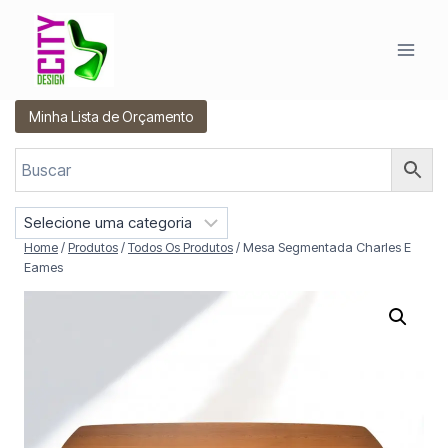
Pular
para
o
Conteúdo
Minha Lista de Orçamento
S
e
Home
/
Produtos
/
Todos Os Produtos
/
Mesa Segmentada Charles E
l
Eames
e
c
i
o
n
e
u