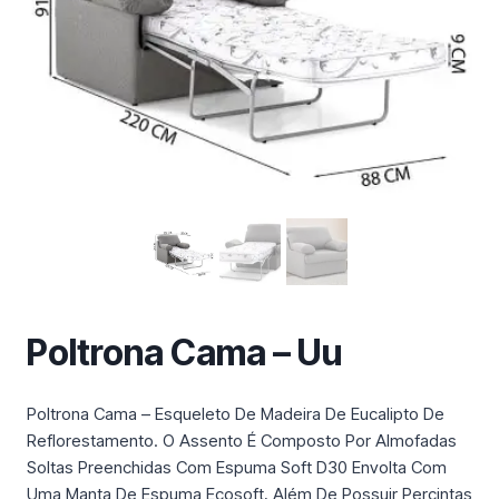
m
a
c
a
t
e
g
o
r
i
a
Poltrona Cama – Uu
Poltrona Cama – Esqueleto De Madeira De Eucalipto De
Reflorestamento. O Assento É Composto Por Almofadas
Soltas Preenchidas Com Espuma Soft D30 Envolta Com
Uma Manta De Espuma Ecosoft, Além De Possuir Percintas