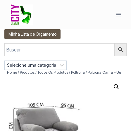
Pular
para
o
Conteúdo
Minha Lista de Orçamento
S
e
Home
/
Produtos
/
Todos Os Produtos
/
Poltrona
/
Poltrona Cama – Uu
l
e
c
i
o
n
e
u