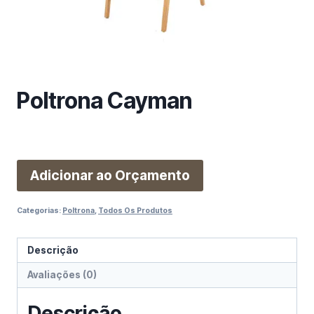
m
a
c
a
t
e
Poltrona Cayman
g
o
r
i
Adicionar ao Orçamento
a
Categorias:
Poltrona
,
Todos Os Produtos
Descrição
Avaliações (0)
Descrição