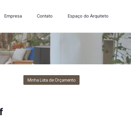
Empresa
Contato
Espaço do Arquiteto
ore nossa linha de cadeiras, poltronas, sofás e mesas de
Minha Lista de Orçamento
f