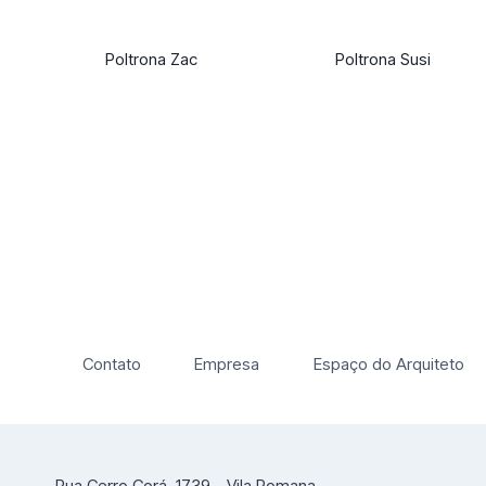
Poltrona Zac
Poltrona Susi
Contato
Empresa
Espaço do Arquiteto
Rua Cerro Corá, 1739 - Vila Romana