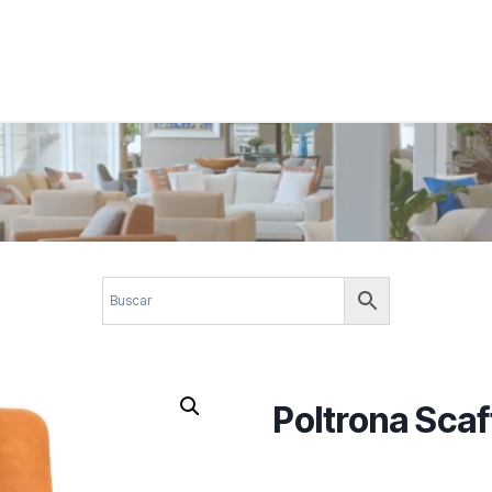
 corporativos com elegância, funcionalidade e personalidade. Expl
design.
Poltrona Scaf