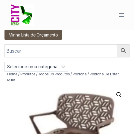
Pular
para
o
Conteúdo
Minha Lista de Orçamento
S
e
Home
/
Produtos
/
Todos Os Produtos
/
Poltrona
/
Poltrona De Estar
l
Millá
e
c
i
o
n
e
u