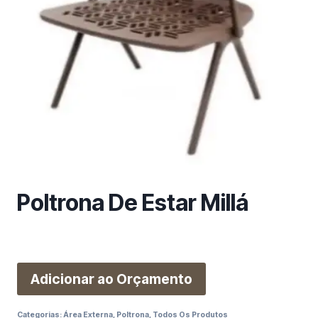
m
a
c
a
t
e
g
o
r
i
a
Poltrona De Estar Millá
Adicionar ao Orçamento
Categorias:
Área Externa
,
Poltrona
,
Todos Os Produtos