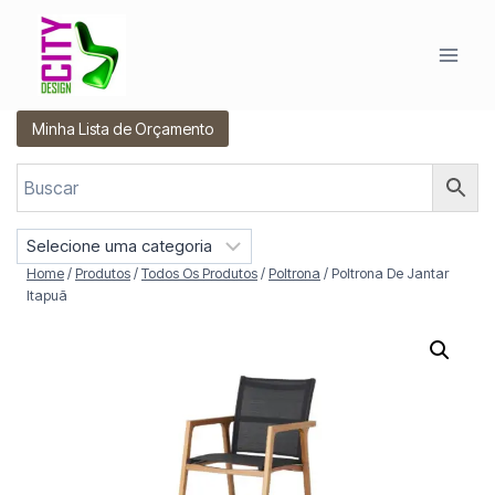
Pular
para
o
Conteúdo
Minha Lista de Orçamento
S
e
Home
/
Produtos
/
Todos Os Produtos
/
Poltrona
/
Poltrona De Jantar
l
Itapuã
e
c
i
o
n
e
u