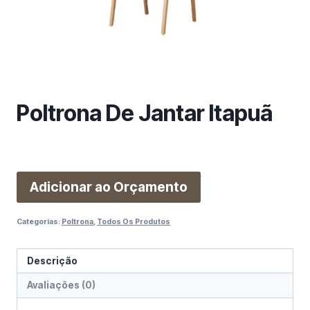
m
a
c
a
t
e
Poltrona De Jantar Itapuã
g
o
r
i
a
Adicionar ao Orçamento
Categorias:
Poltrona
,
Todos Os Produtos
Descrição
Avaliações (0)