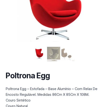
m
a
c
a
t
e
g
o
r
i
a
Poltrona Egg
Poltrona Egg – Estofada – Base Alumínio – Com Relax De
Encosto Regulável. Medidas 86Cm X 85Cm X 108M.
Couro Sintético
Couro Natural