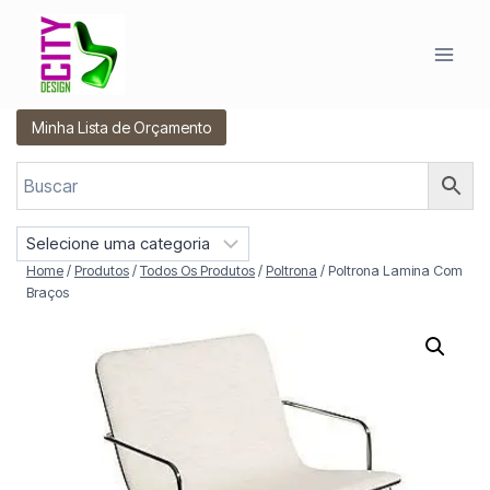
Pular
para
o
Conteúdo
Minha Lista de Orçamento
S
e
Home
/
Produtos
/
Todos Os Produtos
/
Poltrona
/
Poltrona Lamina Com
l
Braços
e
c
i
o
n
e
u