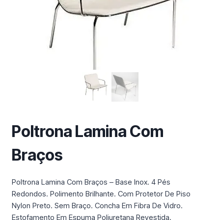
m
a
c
a
t
e
g
o
r
i
a
Poltrona Lamina Com
Braços
Poltrona Lamina Com Braços – Base Inox. 4 Pés
Redondos. Polimento Brilhante. Com Protetor De Piso
Nylon Preto. Sem Braço. Concha Em Fibra De Vidro.
Estofamento Em Espuma Poliuretana Revestida.