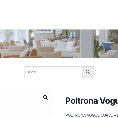
 corporativos com elegância, funcionalidade e personalidade. Expl
design.
Poltrona Vog
POLTRONA VOGUE CURVE – La