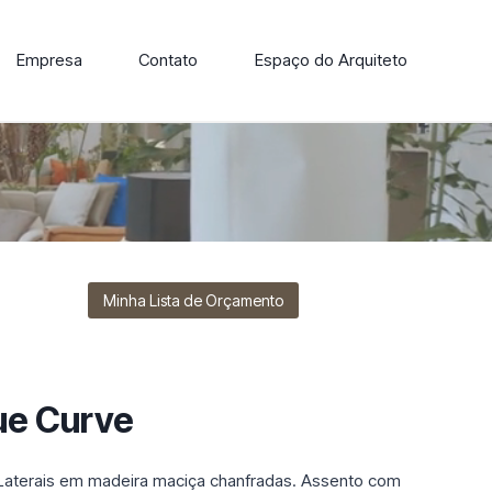
Empresa
Contato
Espaço do Arquiteto
ore nossa linha de cadeiras, poltronas, sofás e mesas de
Minha Lista de Orçamento
ue Curve
terais em madeira maciça chanfradas. Assento com