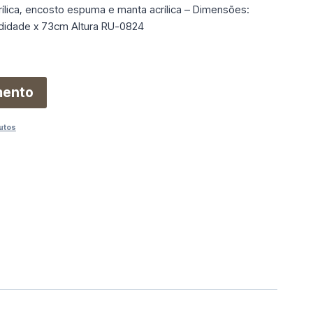
ílica, encosto espuma e manta acrílica – Dimensões:
didade x 73cm Altura RU-0824
mento
utos