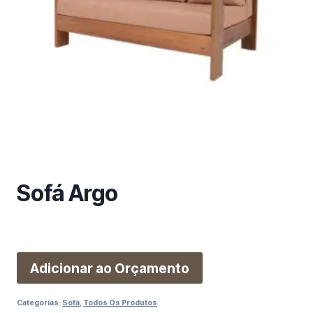
m
a
c
a
t
e
g
o
r
i
a
Sofá Argo
Adicionar ao Orçamento
Categorias:
Sofá
,
Todos Os Produtos