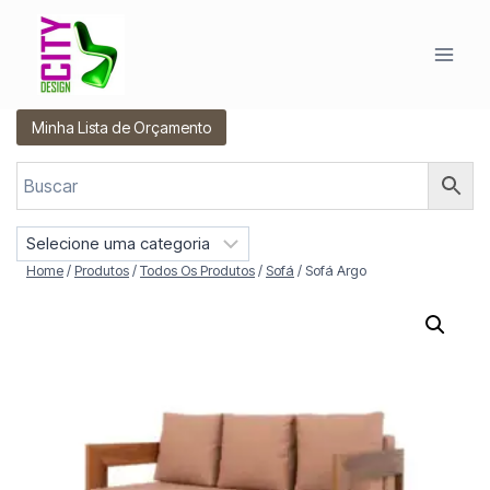
Pular
para
o
Conteúdo
Minha Lista de Orçamento
S
e
Home
/
Produtos
/
Todos Os Produtos
/
Sofá
/
Sofá Argo
l
e
c
i
o
n
e
u