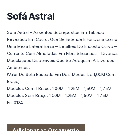
m
a
Sofá Astral
c
a
t
Sofá Astral – Assentos Sobrepostos Em Tablado
e
Revestido Em Couro, Que Se Estende E Funciona Como
g
Uma Mesa Lateral Baixa – Detalhes Do Encosto Curvo –
o
Conjunto Com Almofadas Em Fibra Siliconada – Diversas
r
Modulações Disponíveis Que Se Adequam A Diversos
i
Ambientes.
a
(Valor Do Sofá Baseado Em Dois Modos De 1,00M Com
Braço)
Módulos Com 1 Braço: 1,00M – 1,25M – 1,50M – 1,75M
Módulos Sem Braço: 1,00M – 1,25M – 1,50M – 1,75M
En-0124
Adicionar ao Orçamento