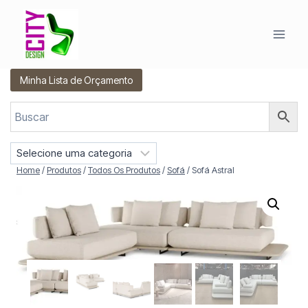
Pular
para
o
Conteúdo
Minha Lista de Orçamento
S
e
Home
/
Produtos
/
Todos Os Produtos
/
Sofá
/
Sofá Astral
l
e
c
i
o
n
e
u