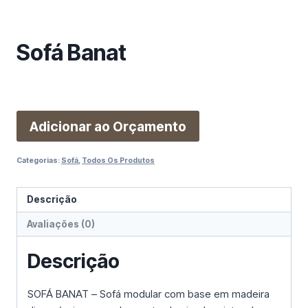
m
a
c
Sofá Banat
a
t
e
g
o
Adicionar ao Orçamento
r
i
Categorias:
Sofá
,
Todos Os Produtos
a
Descrição
Avaliações (0)
Descrição
SOFÁ BANAT – Sofá modular com base em madeira