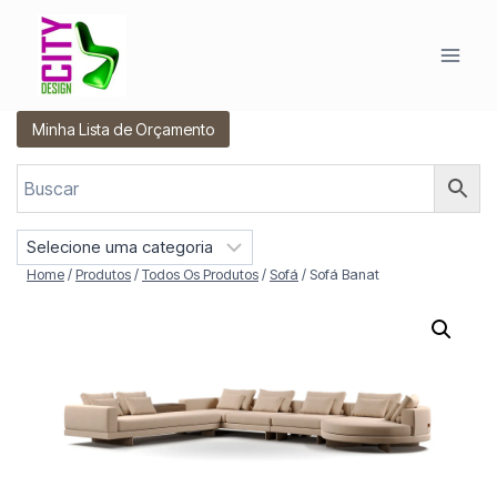
Pular
para
o
Conteúdo
Minha Lista de Orçamento
S
e
Home
/
Produtos
/
Todos Os Produtos
/
Sofá
/
Sofá Banat
l
e
c
i
o
n
e
u