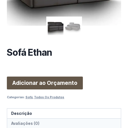
m
a
c
a
t
e
g
Sofá Ethan
o
r
i
a
Adicionar ao Orçamento
Categorias:
Sofá
,
Todos Os Produtos
Descrição
Avaliações (0)